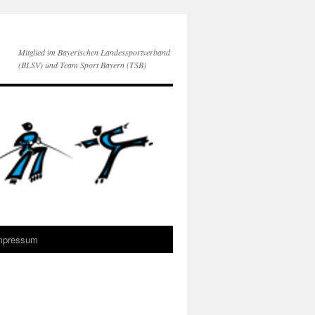
Mitglied im Bayerischen Landessportverband
(BLSV) und Team Sport Bayern (TSB)
mpressum